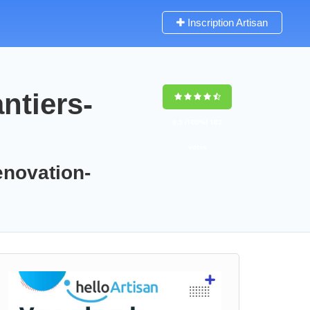
Inscription Artisan
ntiers-
9,5
(100%)
102
votes
enovation-