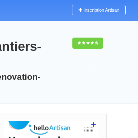
Inscription Artisan
ntiers-
9,5
(100%)
98
votes
enovation-