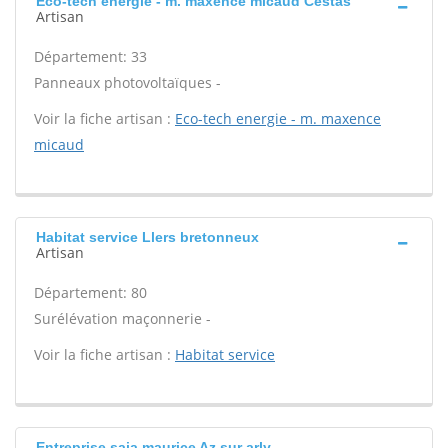
Eco-tech energie - m. maxence micaud Cestas
Artisan
Département: 33
Panneaux photovoltaïques -
Voir la fiche artisan :
Eco-tech energie - m. maxence
micaud
Habitat service Llers bretonneux
Artisan
Département: 80
Surélévation maçonnerie -
Voir la fiche artisan :
Habitat service
Entreprise saia maurice Az sur arly