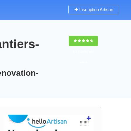
Inscription Artisan
ntiers-
9,5
(100%)
108
votes
enovation-