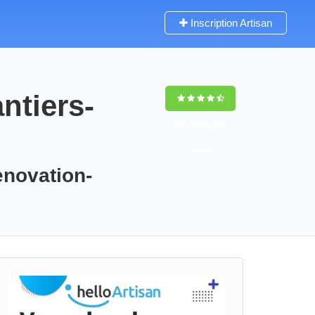
Inscription Artisan
ntiers-
9,5
(100%)
107
votes
enovation-