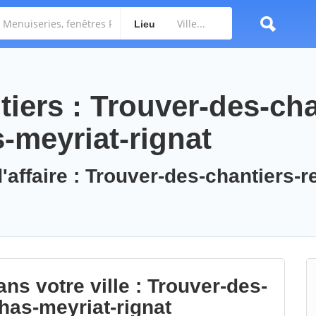
Lieu
iers : Trouver-des-cha
-meyriat-rignat
'affaire : Trouver-des-chantiers-r
ns votre ville : Trouver-des-
has-meyriat-rignat