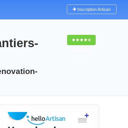
Inscription Artisan
ntiers-
9,5
(100%)
94
votes
enovation-