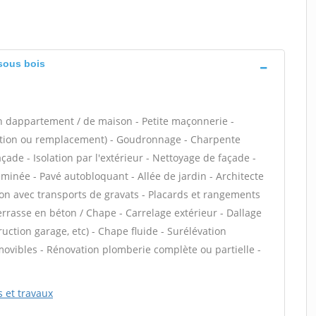
 sous bois
n dappartement / de maison - Petite maçonnerie -
lation ou remplacement) - Goudronnage - Charpente
ade - Isolation par l'extérieur - Nettoyage de façade -
eminée - Pavé autobloquant - Allée de jardin - Architecte
tion avec transports de gravats - Placards et rangements
errasse en béton / Chape - Carrelage extérieur - Dallage
uction garage, etc) - Chape fluide - Surélévation
ovibles - Rénovation plomberie complète ou partielle -
s et travaux