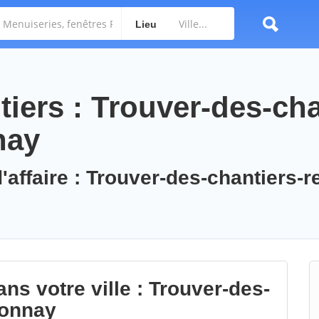
Lieu
iers : Trouver-des-cha
nay
'affaire : Trouver-des-chantiers-r
ns votre ville : Trouver-des-
ionnay