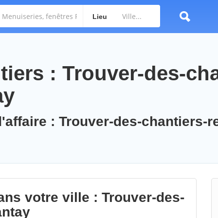
Lieu
iers : Trouver-des-cha
ay
'affaire : Trouver-des-chantiers-r
ns votre ville : Trouver-des-
antay