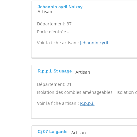
Jehannin cyril Noizay
Artisan
Département: 37
Porte d'entrée -
Voir la fiche artisan :
Jehannin cyril
R.p.p.i. St usage
Artisan
Département: 21
Isolation des combles aménageables - Isolation d
Voir la fiche artisan :
R.p.p.i.
Cj 07 La garde
Artisan