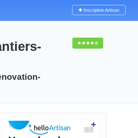
Inscription Artisan
ntiers-
9,5
(100%)
94
votes
enovation-