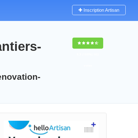
Inscription Artisan
ntiers-
9,5
(100%)
102
votes
enovation-