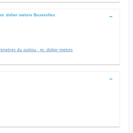
- m. didier metois Buxerolles
 fenetres du poitou - m. didier metois