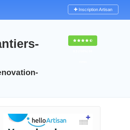
Inscription Artisan
ntiers-
9,5
(100%)
99
votes
enovation-