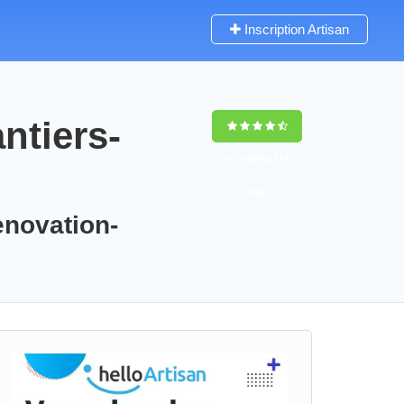
Inscription Artisan
ntiers-
9,5
(100%)
114
votes
enovation-