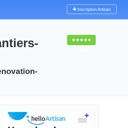
Inscription Artisan
ntiers-
9,5
(100%)
97
votes
enovation-