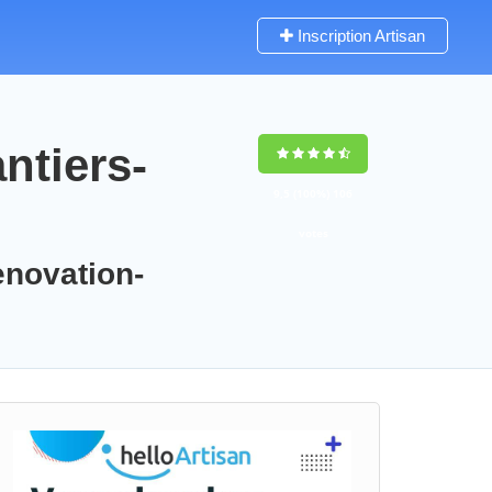
Inscription Artisan
ntiers-
9,5
(100%)
106
votes
enovation-