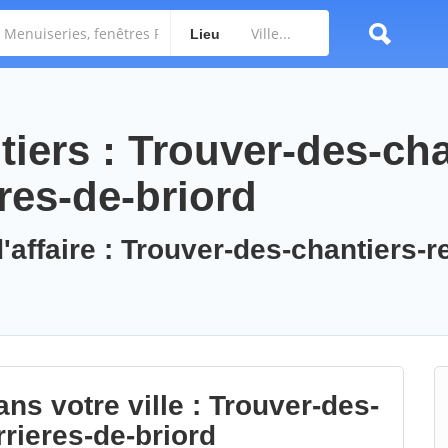
Lieu
iers : Trouver-des-cha
res-de-briord
'affaire : Trouver-des-chantiers-r
ns votre ville : Trouver-des-
rieres-de-briord