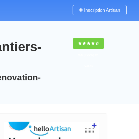
Inscription Artisan
ntiers-
9,5
(100%)
94
votes
enovation-