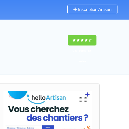
Inscription Artisan
9,5
(100%)
65
votes