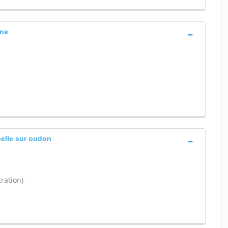
lne
elle sur oudon
ration) -