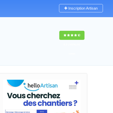
Inscription Artisan
9,5
(100%)
60
votes