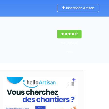
Inscription Artisan
9,5
(100%)
63
votes