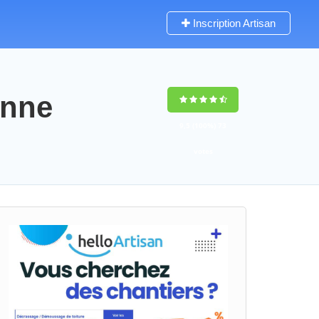
Inscription Artisan
anne
9,5
(100%)
73
votes