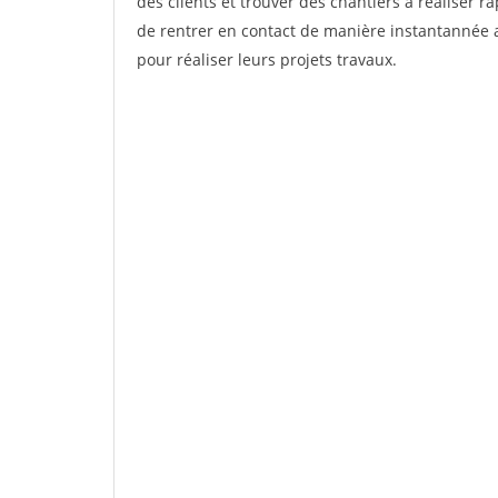
des clients et trouver des chantiers à réaliser 
de rentrer en contact de manière instantannée a
pour réaliser leurs projets travaux.