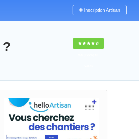
Inscription Artisan
 ?
9,5
(100%)
51
votes