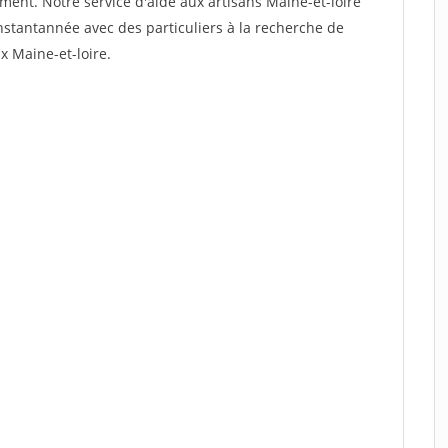
ement. Notre service d'aide aux artisans Maine-et-loire
stantannée avec des particuliers à la recherche de
x Maine-et-loire.