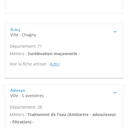
A.m.j
Ville : Chagny
Département: 71
Métiers :
Surélévation maçonnerie -
Voir la fiche artisan :
A.m.j
Adosys
Ville : S avenieres
Département: 38
Métiers :
Traitement de l'eau (Antitartre - adoucisseur
- filtration) -