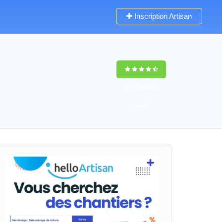
Inscription Artisan
9,5
(100%)
67
votes