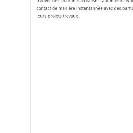
trouver des chantiers à réaliser rapidement. Not
contact de manière instantannée avec des partic
leurs projets travaux.