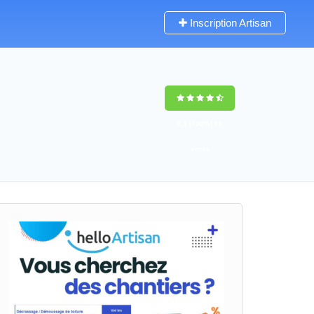
Inscription Artisan
9,5
(100%)
66
votes