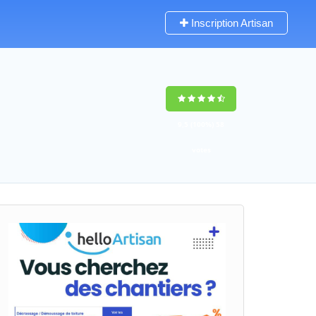
Inscription Artisan
9,5
(100%)
58
votes