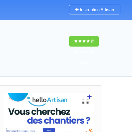
Inscription Artisan
9,5
(100%)
67
votes