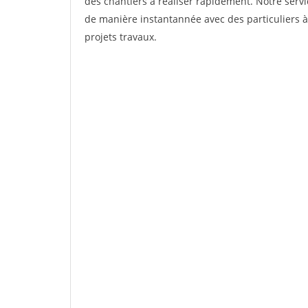
des chantiers à réaliser rapidement. Notre servi
de manière instantannée avec des particuliers à
projets travaux.