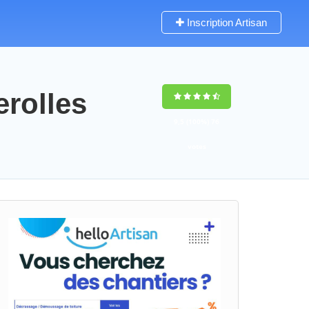
Inscription Artisan
erolles
9,5
(100%)
76
votes