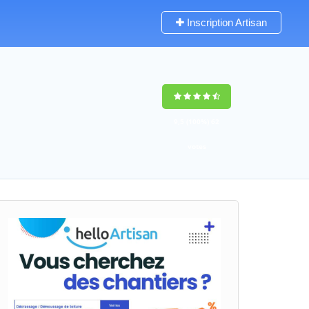
Inscription Artisan
9,5
(100%)
62
votes