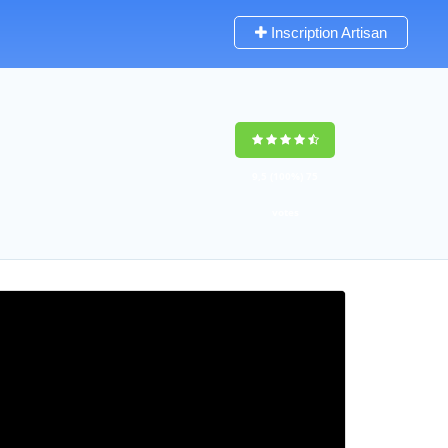
Inscription Artisan
9,5
(100%)
75
votes