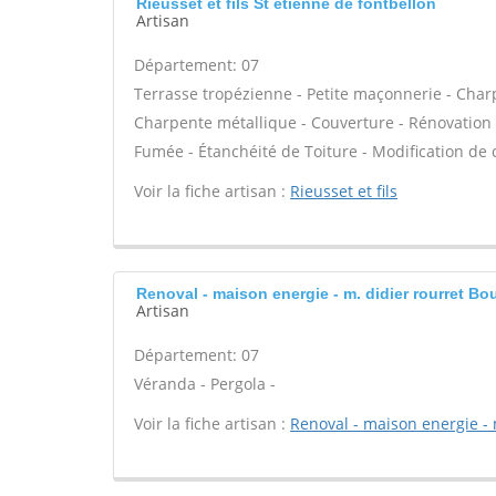
Rieusset et fils St etienne de fontbellon
Artisan
Département: 07
Terrasse tropézienne - Petite maçonnerie - Charp
Charpente métallique - Couverture - Rénovation 
Fumée - Étanchéité de Toiture - Modification de 
Voir la fiche artisan :
Rieusset et fils
Renoval - maison energie - m. didier rourret Bo
Artisan
Département: 07
Véranda - Pergola -
Voir la fiche artisan :
Renoval - maison energie - 