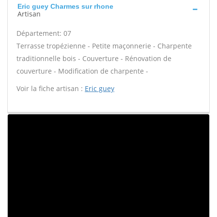
Eric guey Charmes sur rhone
Artisan
Département: 07
Terrasse tropézienne - Petite maçonnerie - Charpente
traditionnelle bois - Couverture - Rénovation de
couverture - Modification de charpente -
Voir la fiche artisan :
Eric guey