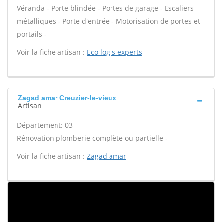
Véranda - Porte blindée - Portes de garage - Escaliers
métalliques - Porte d'entrée - Motorisation de portes et
portails -
Voir la fiche artisan :
Eco logis experts
Zagad amar Creuzier-le-vieux
Artisan
Département: 03
Rénovation plomberie complète ou partielle -
Voir la fiche artisan :
Zagad amar