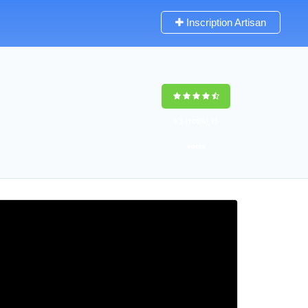
Inscription Artisan
9,5
(100%)
75
votes