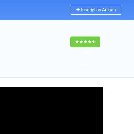
Inscription Artisan
9,5
(100%)
75
votes