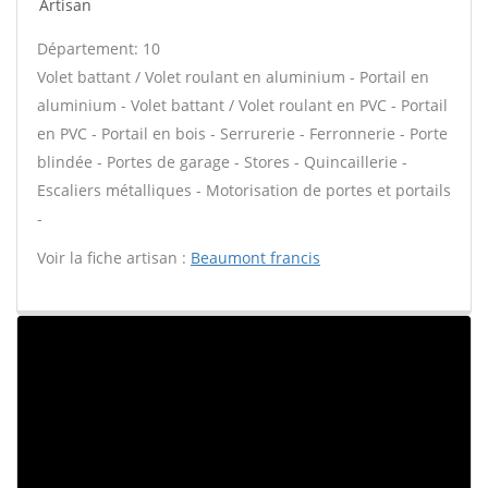
Artisan
Département: 10
Volet battant / Volet roulant en aluminium - Portail en
aluminium - Volet battant / Volet roulant en PVC - Portail
en PVC - Portail en bois - Serrurerie - Ferronnerie - Porte
blindée - Portes de garage - Stores - Quincaillerie -
Escaliers métalliques - Motorisation de portes et portails
-
Voir la fiche artisan :
Beaumont francis