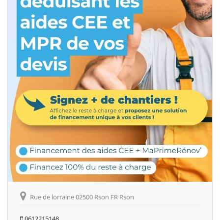
Rue de lorraine 02500 Rson FR Rson
0612215148