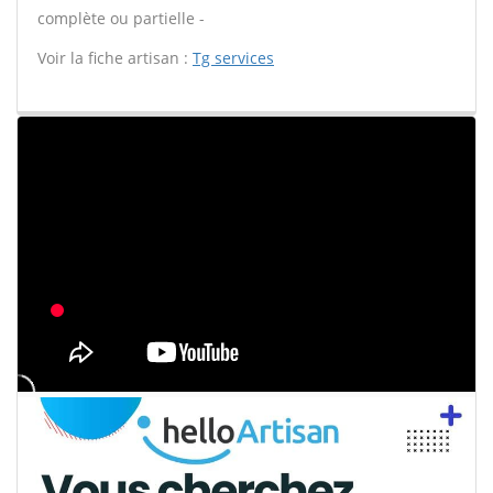
complète ou partielle -
Voir la fiche artisan :
Tg services