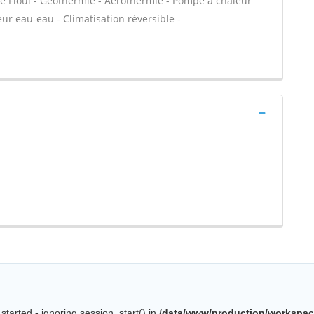
e Fioul - Géothermie - Aérothermie - Pompe à chaleur
ur eau-eau - Climatisation réversible -
started - ignoring session_start() in
/data/www/production/workspac