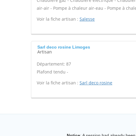
Chaudière gaz - Chaudière électrique - Chaudièr
air-air - Pompe à chaleur air-eau - Pompe à chale
Voir la fiche artisan :
Salesse
Sarl deco rosine Limoges
Artisan
Département: 87
Plafond tendu -
Voir la fiche artisan :
Sarl deco rosine
Notice
: A session had already been 