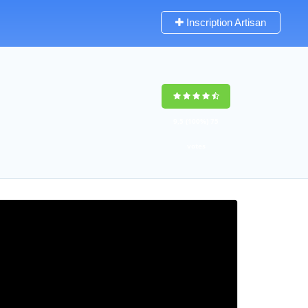
Inscription Artisan
9,5
(100%)
75
votes